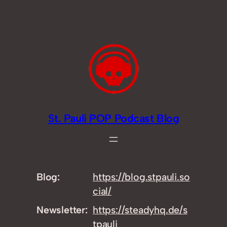
Zum
Inhalt
springen
St. Pauli POP Podcast Blog
Blog
https://
blog.stpauli.so
cial/
Newsletter
https://
steadyhq.de/s
tpauli