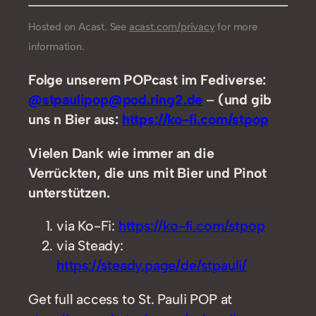
Hosted on Acast. See
acast.com/privacy
for more
information.
Folge unserem POPcast im Fediverse:
@stpaulipop@pod.ring2.de
–
(und gib
uns n Bier aus:
https://ko-fi.com/stpop
Vielen Dank wie immer an die
Verrückten, die uns mit Bier und Pinot
unterstützen.
via Ko-Fi:
https://ko-fi.com/stpop
via Steady:
https://steady.page/de/stpauli/
Get full access to St. Pauli POP at