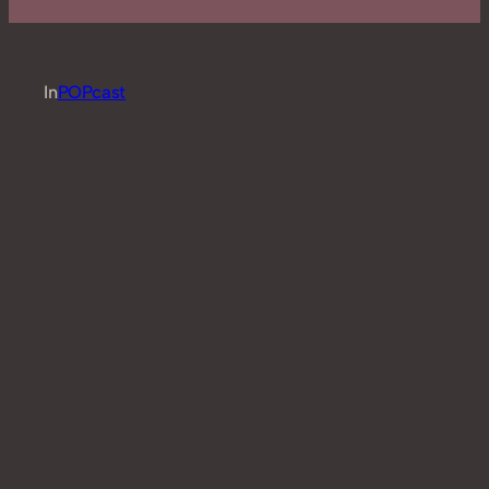
In
POPcast