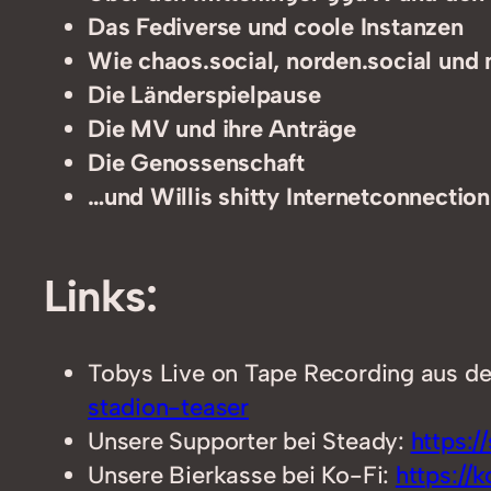
Das Fediverse und coole Instanzen
Wie chaos.social, norden.social und na
Die Länderspielpause
Die MV und ihre Anträge
Die Genossenschaft
…und Willis shitty Internetconnection
Links:
Tobys Live on Tape Recording aus d
stadion-teaser
Unsere Supporter bei Steady:
https:/
Unsere Bierkasse bei Ko-Fi:
https://