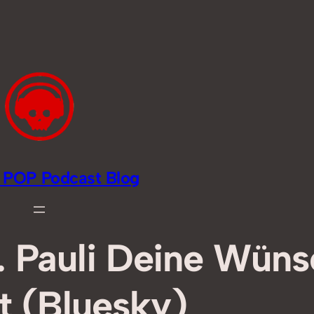
li POP Podcast Blog
. Pauli Deine Wün
lt (Bluesky)