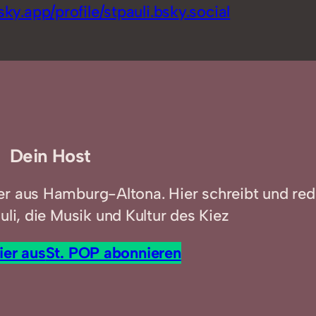
sky.app/profile/stpauli.bsky.social
Dein Host
er aus Hamburg-Altona. Hier schreibt und red
uli, die Musik und Kultur des Kiez
ier aus
St. POP abonnieren