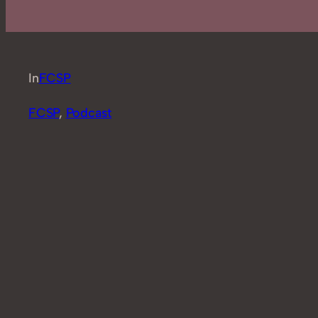
In
FCSP
FCSP
, 
Podcast