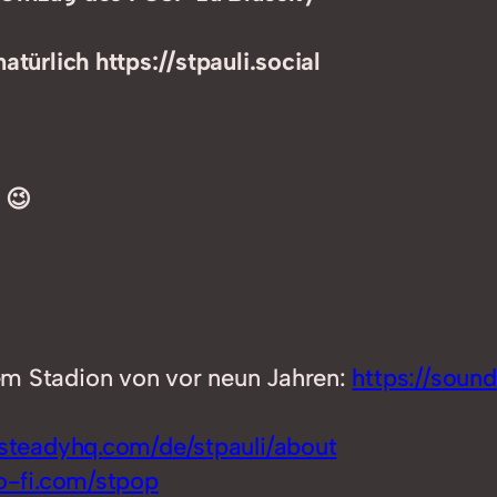
türlich https://stpauli.social
 😉
em Stadion von vor neun Jahren:
https://soun
/steadyhq.com/de/stpauli/about
ko-fi.com/stpop